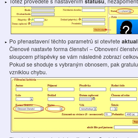
Totéž provedete s nastavením
statusů
, nezapomeň
Po přenastavení těchto parametrů si otevřete
aktua
Členové nastavte forma členství – Obnovení členství
sloupcem příspěvky se vám následně zobrazí celková
Pokud se shoduje s vybraným obnosem, pak gratuluji,
vzniklou chybu.