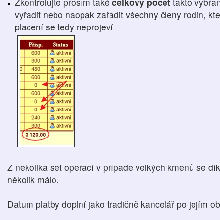
Zkontrolujte prosím také
celkový počet
takto vybra
vyřadit nebo naopak zařadit všechny členy rodin, kteř
placení se tedy neprojeví
Z několika set operací v případě velkých kmenů se dí
několik málo.
Datum platby doplní jako tradičně kancelář po jejím ob