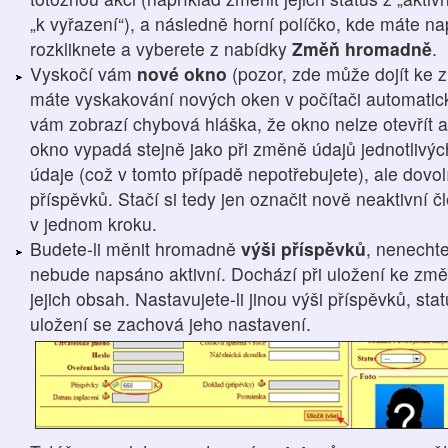
„k vyřazení“), a následně horní políčko, kde máte 
rozkliknete a vyberete z nabídky
Změň hromadně
.
Vyskočí vám
nové okno
(pozor, zde může dojít ke 
máte vyskakování nových oken v počítači automatic
vám zobrazí chybová hláška, že okno nelze otevřít a
okno vypadá stejně jako při změně údajů jednotlivýc
údaje (což v tomto případě nepotřebujete), ale dovo
příspěvků. Stačí si tedy jen označit nově neaktivní
v jednom kroku.
Budete-li měnit hromadně
výši příspěvků
, nenechte
nebude napsáno aktivní. Dochází při uložení ke změn
jejich obsah. Nastavujete-li jinou výši příspěvků, st
uložení se zachová jeho nastavení.