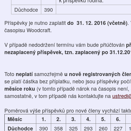
k příspěvku rodina.
Důchodce
390
Příspěvky je nutno zaplatit
do 31. 12. 2016 (včetně)
.
časopisu Woodcraft.
V případě nedodržení termínu vám bude přiúčtován
př
nezaplacený příspěvek, tzn. zaplacený po 31.12.20
Toto
neplatí
samozřejmě
u nově registrovaných čl
se platí částka bez příplatku, nebo jsou příspěvky poč
měsíce roku
(v tomto případě nárok na časopis není, 
samostatně, v tom případě nás kontaktujte na
ustredi
Poměrová výše příspěvků pro nové členy vychází takt
Měsíc
1.
2.
3.
4.
5.
6.
Důchodce
390
358
325
293
260
227