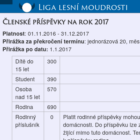
Liga lesní moudrosti
Členské příspěvky na rok 2017
Platnost
: 01.11.2016 - 31.12.2017
Přirážka za překročení termínu
: jednorázová 20, měs
Přirážka po datu:
1.1.2017
Dítě do
300
15 let
Student
390
Osoba
570
nad 15 let
Rodina
690
Rodinný
0
Platit rodinné příspěvky mohou
příslušník
domácnosti. Do příspěvku lze z
žijící mimo tuto domácnost. Te