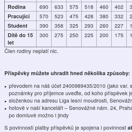
Rodina
690
633
575
518
460
402
Pracující
570
523
475
428
380
332
Student
390
358
325
293
260
227
Dítě do 15
300
275
250
225
200
175
let
Člen rodiny neplatí nic.
Příspěvky můžete uhradit hned několika způsoby:
převodem na náš účet 2400989435/2010 (jako var. 
poznámky pro příjemce uveďte, od koho příspěvek j
složenkou na adresu Liga lesní moudrosti, Senováž
hotově v naší kanceláři – Senovážné nám. 24, Praha 
po domluvě možno i jindy
S povinností platby příspěvků je spojena i povinnost
a