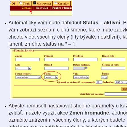
Automaticky vám bude nabídnut
Status – aktivní
. 
vám zobrazí seznam členů kmene, které máte zaevid
chcete vidět všechny členy (i ty bývalé, neaktivní), 
kmeni, změňte status na " – ".
Abyste nemuseli nastavovat shodné parametry u ka
zvlášť, můžete využít akce
Změň hromadně
. Jedno
označíte zatržením všechny členy, u kterých budete 
totožnou akci (například změnit jejich status z „aktivn