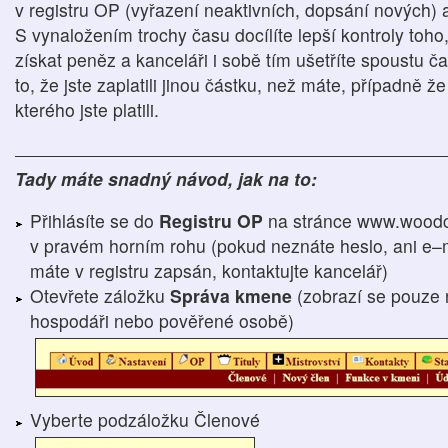
v registru OP (vyřazení neaktivních, dopsání nových)
S vynaložením trochy času docílíte lepší kontroly toho
získat peněz a kanceláři i sobě tím ušetříte spoustu ča
to, že jste zaplatili jinou částku, než máte, případně 
kterého jste platili.
Tady máte snadný návod, jak na to:
Přihlásíte se do
Registru OP
na stránce www.woodc
v pravém horním rohu (pokud neznáte heslo, ani e–m
máte v registru zapsán, kontaktujte kancelář)
Otevřete záložku
Správa kmene
(zobrazí se pouze 
hospodáři nebo pověřené osobě)
Vyberte podzáložku Členové