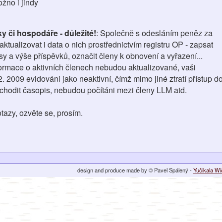
žno i jindy
y či hospodáře - důležité!
: Společně s odesláním peněz za
ktualizovat i data o nich prostřednictvím registru OP - zapsat
sy a výše příspěvků, označit členy k obnovení a vyřazení...
formace o aktivních členech nebudou aktualizované, vaši
 2009 evidováni jako neaktivní, čímž mimo jiné ztratí přístup d
 chodit časopis, nebudou počítáni mezi členy LLM atd.
tazy, ozvěte se, prosím.
design and produce made by © Pavel Spálený -
Yučikala W