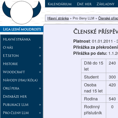
Kalendárium
Dat. her
Základny
Hlavní stránka
» Pro členy LLM »
Členské přís
Liga lesní moudrosti
Členské příspě
Hlavní stránka
Platnost
: 01.01.2011 -
Přirážka za překročení
O nás
»
Přirážka po datu:
1.1.
E.T.Seton
»
Dítě do 15
240
Historie
»
let
Woodcraft
»
Student
300
Návody (Hau Kóla)
Osoba
420
Orlí pera
»
nad 15 let
Databáze her
Rodina
540
Publikace LLM
»
Rodinný
0
příslušník
Pro členy LLM
»