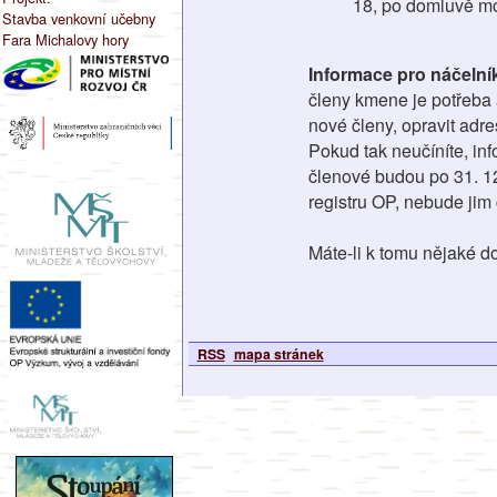
18, po domluvě mo
Stavba venkovní učebny
Fara Michalovy hory
Informace pro náčelník
členy kmene je potřeba a
nové členy, opravit adre
Pokud tak neučíníte, in
členové budou po 31. 12.
registru OP, nebude jim
Máte-li k tomu nějaké do
RSS
mapa stránek