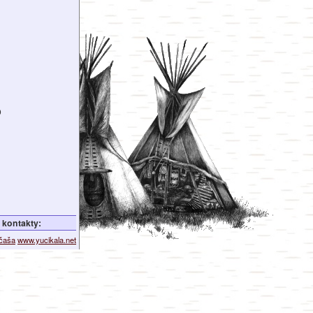
o
kontakty:
ičaša
www.yucikala.net