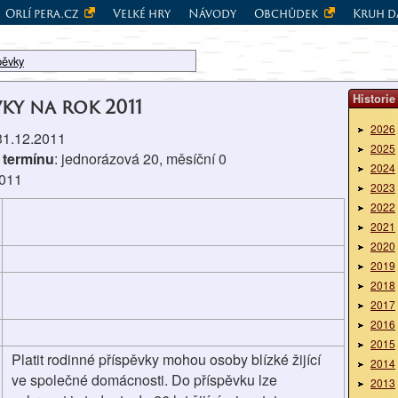
Orlí pera.cz
Velké hry
Návody
Obchůdek
Kruh d
pěvky
Historie
vky na rok 2011
2026
 31.12.2011
2025
 termínu
: jednorázová 20, měsíční 0
2024
2011
2023
2022
2021
2020
2019
2018
2017
2016
2015
Platit rodinné příspěvky mohou osoby blízké žijící
2014
ve společné domácnosti. Do příspěvku lze
2013