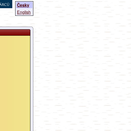
árců
Česky
English