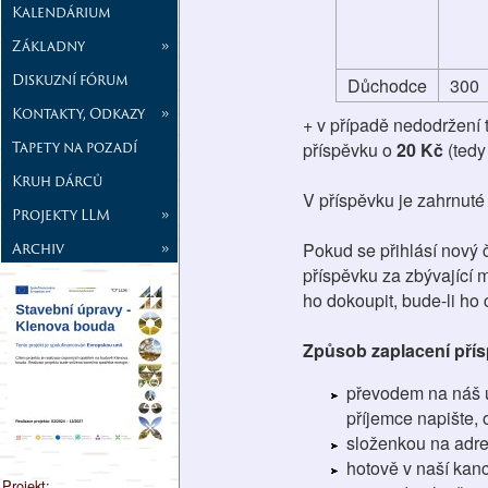
Kalendárium
Základny
»
Diskuzní fórum
Důchodce
300
Kontakty, Odkazy
»
+ v případě nedodržení 
Tapety na pozadí
příspěvku o
20 Kč
(tedy
Kruh dárců
V příspěvku je zahrnuté
Projekty LLM
»
Archiv
»
Pokud se přihlásí nový 
příspěvku za zbývající 
ho dokoupit, bude-li ho c
Způsob zaplacení pří
převodem na náš 
příjemce napište, 
složenkou na adre
hotově v naší kanc
Projekt: