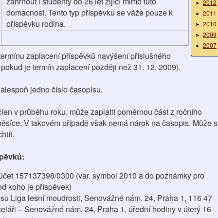
zahrnout i studenty do 26 let žijící mimo tuto
2012
domácnost. Tento typ příspěvku se váže pouze k
2011
příspěvku rodina.
2010
2009
2007
termínu zaplacení příspěvků navýšení příslušného
 pokud je termín zaplacení později než 31. 12. 2009).
 alespoň jedno číslo časopisu.
člen v průběhu roku, může zaplatit poměrnou část z ročního
měsíce. V takovém případě však nemá nárok na časopis. Může s
htít.
spěvků:
účet 157137398/0300 (var. symbol 2010 a do poznámky pro
od koho je příspěvek)
su Liga lesní moudrosti, Senovážné nám. 24, Praha 1, 116 47
eláři – Senovážné nám. 24, Praha 1, úřední hodiny v úterý 16-