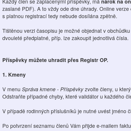
Každý člen se zaplacenými příspěvky, má
nárok na on
zaslané PDF). A to vždy ode dne úhrady. Online verze
s platnou registrací tedy nebude dosílána zpětně.
Tištěnou verzi časopisu je možné objednat v obchůdku L
dvouleté předplatné, příp. lze zakoupit jednotlivá čísla.
Příspěvky můžete uhradit přes Registr OP.
1. Kmeny
V menu
Správa kmene - Příspěvky
zvolte členy, u který
Odstraňte případné chyby, které validátor u každého čl
V případě rodinných příslušníků je nutné uvést jméno čl
Po potvrzení seznamu členů Vám přijde e-mailem faktu