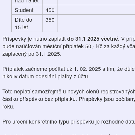
nad 15 let
Student
450
Dítě do
350
15 let
Příspěvky je nutno zaplatit
do 31.1 2025 včetně.
V pří
bude naúčtován měsíční příplatek 50,- Kč za každý vča
zaplacený po 31.1.2025.
Příplatek začneme počítat už 1. 02. 2025 s tím, že důle
nikoliv datum odeslání platby z účtu.
Toto neplatí samozřejmě u nových členů registrovaných 
částku příspěvku bez příplatku. Příspěvky jsou počítá
roku.
Pro určení konkrétního typu příspěvku je rozhodné da