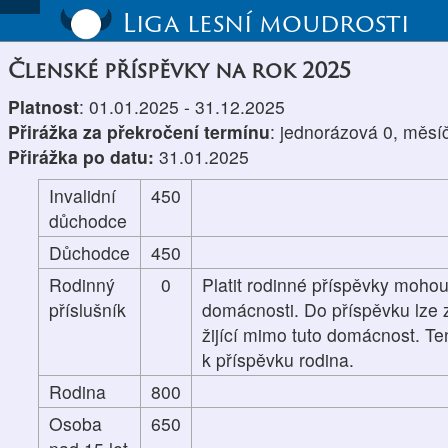
Liga lesní moudrosti
Členské příspěvky na rok 2025
Platnost
: 01.01.2025 - 31.12.2025
Přirážka za překročení termínu
: jednorázová 0, měsí
Přirážka po datu:
31.01.2025
Invalidní
450
důchodce
Důchodce
450
Rodinný
0
Platit rodinné příspěvky mohou
příslušník
domácnosti. Do příspěvku lze z
žijící mimo tuto domácnost. Te
k příspěvku rodina.
Rodina
800
Osoba
650