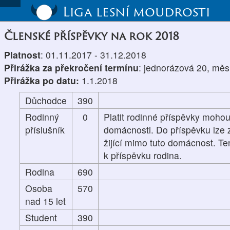
Liga lesní moudrosti
Členské příspěvky na rok 2018
Platnost
: 01.11.2017 - 31.12.2018
Přirážka za překročení termínu
: jednorázová 20, měs
Přirážka po datu:
1.1.2018
Důchodce
390
Rodinný
0
Platit rodinné příspěvky mohou
příslušník
domácnosti. Do příspěvku lze z
žijící mimo tuto domácnost. Te
k příspěvku rodina.
Rodina
690
Osoba
570
nad 15 let
Student
390