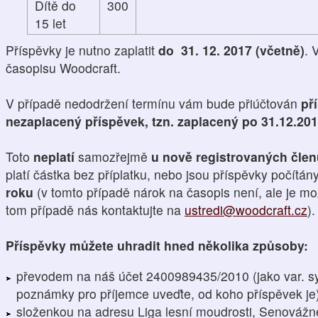
Dítě do
300
15 let
Příspěvky je nutno zaplatit
do 31. 12. 2017 (včetně)
. 
časopisu Woodcraft.
V případě nedodržení termínu vám bude přiúčtován
př
nezaplacený příspěvek, tzn. zaplacený po 31.12.20
Toto
neplatí
samozřejmě
u nově registrovaných čle
platí částka bez příplatku, nebo jsou příspěvky počítán
roku
(v tomto případě nárok na časopis není, ale je mo
tom případě nás kontaktujte na
ustredi@woodcraft.cz
).
Příspěvky můžete uhradit hned několika způsoby:
převodem na náš účet 2400989435/2010 (jako var. s
poznámky pro příjemce uveďte, od koho příspěvek je
složenkou na adresu Liga lesní moudrosti, Senovážn