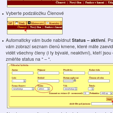
Vyberte podzáložku Členové
Automaticky vám bude nabídnut
Status – aktivní
. P
vám zobrazí seznam členů kmene, které máte zaevido
vidět všechny členy (i ty bývalé, neaktivní), kteří js
změňte status na " – ".