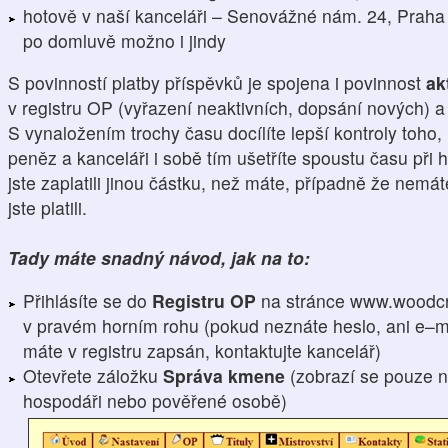
hotově v naší kanceláři – Senovážné nám. 24, Praha 
po domluvě možno i jindy
S povinností platby příspěvků je spojena i povinnost
ak
v registru OP (vyřazení neaktivních, dopsání nových) 
S vynaložením trochy času docílíte lepší kontroly toho,
peněz a kanceláři i sobě tím ušetříte spoustu času při h
jste zaplatili jinou částku, než máte, případně že nemá
jste platili.
Tady máte snadný návod, jak na to:
Přihlásíte se do
Registru OP
na stránce www.woodcr
v pravém horním rohu (pokud neznáte heslo, ani e–ma
máte v registru zapsán, kontaktujte kancelář)
Otevřete záložku
Správa kmene
(zobrazí se pouze n
hospodáři nebo pověřené osobě)