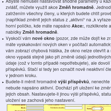
Abyste nemuseli nastavovat shodné parametry u kaž
zvlášť, můžete využít akce
Změň hromadně
. Jednod
zatržením všechny členy, u kterých budete chtít prové
(například změnit jejich status z „aktivní“ na „k vyřaz
horní políčko, kde máte napsáno
Akce:
, rozkliknete 
nabídky
Změň hromadně
.
Vyskočí vám
nové okno
(pozor, zde může dojít ke z
máte vyskakování nových oken v počítači automatick
vám zobrazí chybová hláška, že okno nelze otevřít a 
okno vypadá stejně jako při změně údajů jednotlivých
údaje (což v tomto případě nepotřebujete), ale dovol
příspěvků. Stačí si tedy jen označit nově neaktivní 
v jednom kroku.
Budete-li měnit hromadně
výši příspěvků
, nenechte 
nebude napsáno aktivní. Dochází při uložení ke změn
jejich obsah. Nastavujete-li jinou výši příspěvků, sta
uložení se zachová jeho nastavení.