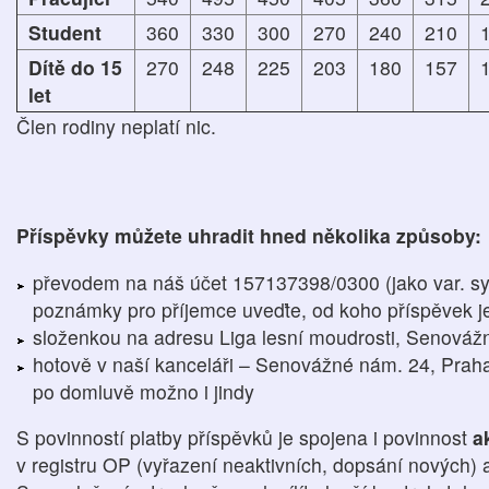
Student
360
330
300
270
240
210
Dítě do 15
270
248
225
203
180
157
let
Člen rodiny neplatí nic.
Příspěvky můžete uhradit hned několika způsoby:
převodem na náš účet 157137398/0300 (jako var. s
poznámky pro příjemce uveďte, od koho příspěvek j
složenkou na adresu Liga lesní moudrosti, Senováž
hotově v naší kanceláři – Senovážné nám. 24, Praha 
po domluvě možno i jindy
S povinností platby příspěvků je spojena i povinnost
a
v registru OP (vyřazení neaktivních, dopsání nových)