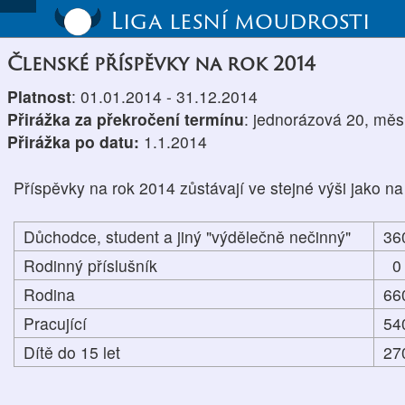
Liga lesní moudrosti
Členské příspěvky na rok 2014
Platnost
: 01.01.2014 - 31.12.2014
Přirážka za překročení termínu
: jednorázová 20, měs
Přirážka po datu:
1.1.2014
Příspěvky na rok 2014 zůstávají ve stejné výši jako na
Důchodce, student a jiný "výdělečně nečinný"
36
Rodinný příslušník
0
Rodina
66
Pracující
54
Dítě do 15 let
27