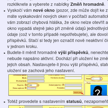
rozkliknete a vyberete z nabídky
Změň hromadně
.
Vyskočí vám
nové okno
(pozor, zde může dojít ke 
máte vyskakování nových oken v počítači automatic
vám zobrazí chybová hláška, že okno nelze otevřít a
okno vypadá stejně jako při změně údajů jednotlivýc
údaje (což v tomto případě nepotřebujete), ale dovo
příspěvků. Stačí si tedy jen označit nově neaktivní
v jednom kroku.
Budete-li měnit hromadně
výši příspěvků
, nenechte
nebude napsáno aktivní. Dochází při uložení ke změn
jejich obsah. Nastavujete-li jinou výši příspěvků, st
uložení se zachová jeho nastavení.
Totéž provedete s nastavením
statusů
, nezapomeň