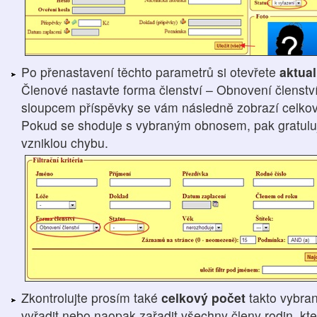
Po přenastavení těchto parametrů si otevřete
aktua
Členové nastavte forma členství – Obnovení členství
sloupcem příspěvky se vám následně zobrazí celková
Pokud se shoduje s vybraným obnosem, pak gratuluji,
vzniklou chybu.
Zkontrolujte prosím také
celkový počet
takto vybra
vyřadit nebo naopak zařadit všechny členy rodin, kteř