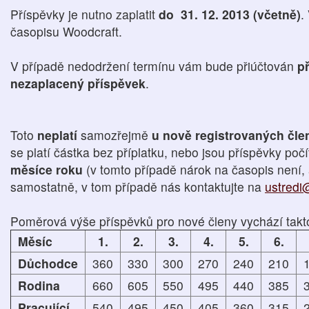
Příspěvky je nutno zaplatit
do 31. 12. 2013 (včetně)
.
časopisu Woodcraft.
V případě nedodržení termínu vám bude přiúčtován
př
nezaplacený příspěvek
.
Toto
neplatí
samozřejmě
u nově registrovaných čl
se platí částka bez příplatku, nebo jsou příspěvky poč
měsíce roku
(v tomto případě nárok na časopis není, 
samostatně, v tom případě nás kontaktujte na
ustredi
Poměrová výše příspěvků pro nové členy vychází takt
Měsíc
1.
2.
3.
4.
5.
6.
Důchodce
360
330
300
270
240
210
Rodina
660
605
550
495
440
385
Pracující
540
495
450
405
360
315