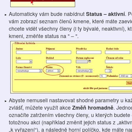
Automaticky vám bude nabídnut
Status – aktivní
. 
vám zobrazí seznam členů kmene, které máte zaevid
chcete vidět všechny členy (i ty bývalé, neaktivní), 
kmeni, změňte status na " – ".
Abyste nemuseli nastavovat shodné parametry u ka
zvlášť, můžete využít akce
Změň hromadně
. Jedno
označíte zatržením všechny členy, u kterých budete 
totožnou akci (například změnit jejich status z „aktivn
„k vyřazení“), a následně horní políčko, kde máte 