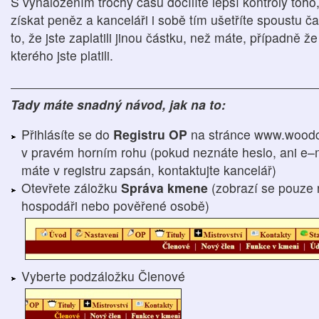
S vynaložením trochy času docílíte lepší kontroly toho
získat peněz a kanceláři i sobě tím ušetříte spoustu ča
to, že jste zaplatili jinou částku, než máte, případně 
kterého jste platili.
Tady máte snadný návod, jak na to:
Přihlásíte se do
Registru OP
na stránce www.woodc
v pravém horním rohu (pokud neznáte heslo, ani e–m
máte v registru zapsán, kontaktujte kancelář)
Otevřete záložku
Správa kmene
(zobrazí se pouze 
hospodáři nebo pověřené osobě)
Vyberte podzáložku Členové