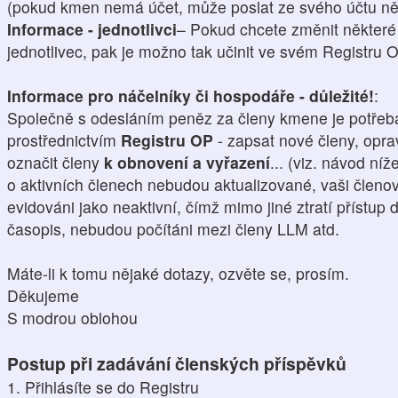
(pokud kmen nemá účet, může poslat ze svého účtu něk
Informace - jednotlivci
– Pokud chcete změnit některé 
jednotlivec, pak je možno tak učinit ve svém Registru 
Informace pro náčelníky či hospodáře - důležité!
:
Společně s odesláním peněz za členy kmene je potřeba 
prostřednictvím
Registru OP
- zapsat nové členy, opra
označit členy
k obnovení a vyřazení
... (viz. návod ní
o aktivních členech nebudou aktualizované, vaši členo
evidováni jako neaktivní, čímž mimo jiné ztratí přístup 
časopis, nebudou počítáni mezi členy LLM atd.
Máte-li k tomu nějaké dotazy, ozvěte se, prosím.
Děkujeme
S modrou oblohou
Postup při zadávání členských příspěvků
1. Přihlásíte se do Registru