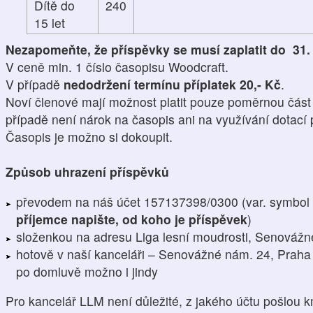
Dítě do
240
15 let
Nezapomeňte, že příspěvky se musí zaplatit do 31. 
V ceně min. 1 číslo časopisu Woodcraft.
V případě
nedodržení termínu příplatek 20,- Kč
.
Noví členové mají možnost platit pouze poměrnou část
případě není nárok na časopis ani na využívání dotací
Časopis je možno si dokoupit.
Způsob uhrazení příspěvků
převodem na náš účet 157137398/0300 (var. symbol
příjemce napište, od koho je příspěvek
)
složenkou na adresu Liga lesní moudrosti, Senováž
hotově v naší kanceláři – Senovážné nám. 24, Praha 
po domluvě možno i jindy
Pro kancelář LLM není důležité, z jakého účtu pošlou 