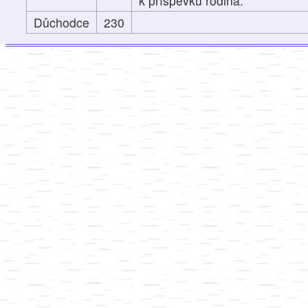
k příspěvku rodina.
Důchodce
230