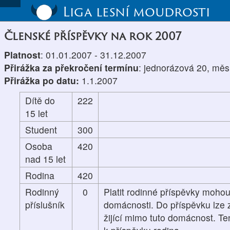
Liga lesní moudrosti
Členské příspěvky na rok 2007
Platnost
: 01.01.2007 - 31.12.2007
Přirážka za překročení termínu
: jednorázová 20, měs
Přirážka po datu:
1.1.2007
Dítě do
222
15 let
Student
300
Osoba
420
nad 15 let
Rodina
420
Rodinný
0
Platit rodinné příspěvky mohou
příslušník
domácnosti. Do příspěvku lze z
žijící mimo tuto domácnost. Te