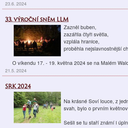
23.6. 2024
33. výroční sněm LLM
Zazněl buben,
zazářila čtyři světla,
vzplála hranice,
proběhla nejslavnostnější ch
O víkendu 17. - 19. května 2024 se na Malém Wal
21.5. 2024
SRK 2024
Na krásné Soví louce, z jedn
svah, bylo o prvním květno
Sešli se tu staří známí i úpl