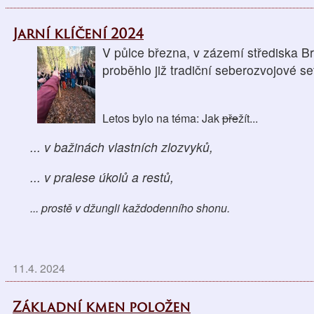
Jarní klíčení 2024
V půlce března, v zázemí střediska B
proběhlo již tradiční seberozvojové se
Letos bylo na téma: Jak
pře
žít...
... v bažinách vlastních zlozvyků,
... v pralese úkolů a restů,
...
prostě v džungli každodenního shonu.
11.4. 2024
Základní kmen položen