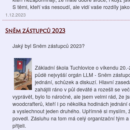
S těmi, kteří vás nesoudí, ale vidí vaše rozdíly jako.
1.12.2023
Sněm zástupců 2023
Jaký byl Sněm zástupců 2023?
Základní škola Tuchlovice o víkendu 20.-2
půdě nejvyšší orgán LLM - Sněm zástupc
jednání, schůzek a diskuzí. Hlavní zased
zahájili ráno v půl deváté a rozešli se v
vyprávět, bylo to náročné, ale jsem velmi rád, že j
woodcrafterů, kteří i po několika hodinách jedná
a vyslechnout jeden druhého. Upřímně si myslím, 
povedl. Zásluhu na tom má celý organizační tým a 
přijeli.