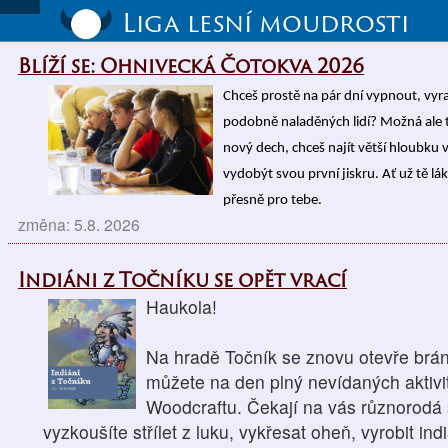
Liga lesní moudrosti
Blíží se: Ohnivecká Čotokva 2026
Chceš prostě na pár dní vypnout, vyrazi
podobně naladěných lidí? Možná ale t
nový dech, chceš najít větší hloubku v
vydobýt svou první jiskru. Ať už tě l
přesně pro tebe.
změna: 5.8. 2026
Indiáni z Točníku se opět vrací
Haukola!
Na hradě Točník se znovu otevře brána
můžete na den plný nevídaných aktivit
Woodcraftu. Čekají na vás různorodá s
vyzkoušíte střílet z luku, vykřesat oheň, vyrobit in