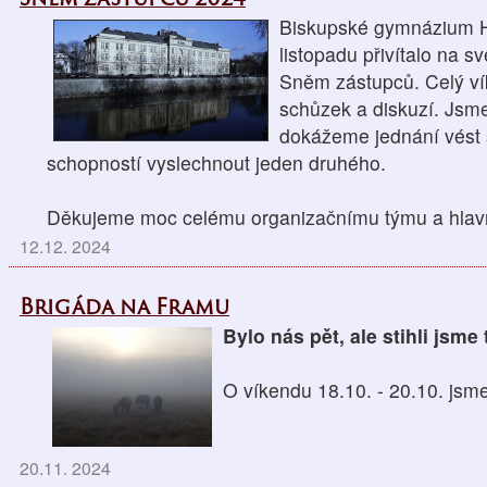
Biskupské gymnázium H
listopadu přivítalo na 
Sněm zástupců. Celý ví
schůzek a diskuzí. Jsm
dokážeme jednání vést
schopností vyslechnout jeden druhého.
Děkujeme moc celému organizačnímu týmu a hlavně 
12.12. 2024
Brigáda na Framu
Bylo nás pět, ale stihli jsm
O víkendu 18.10. - 20.10. jsme
20.11. 2024