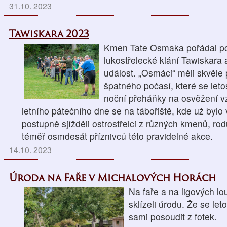
31.10. 2023
Tawiskara 2023
Kmen Tate Osmaka pořádal posl
lukostřelecké klání Tawiskara 
událost. „Osmáci“ měli skvěle 
špatného počasí, které se let
noční přeháňky na osvěžení 
letního pátečního dne se na tábořiště, kde už bylo
postupně sjížděli ostrostřelci z různých kmenů, ro
téměř osmdesát příznivců této pravidelné akce.
14.10. 2023
Úroda na Faře v Michalových Horách
Na faře a na ligových l
sklízeli úrodu. Že se le
sami posoudit z fotek.