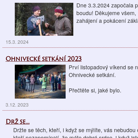
Dne 3.3.2024 započala p
boudu! Děkujeme všem, kt
zahájení a pokácení zá
15.3. 2024
Ohnivecké setkání 2023
Prví listopadový víkend se 
Ohnivecké setkání.
Přečtěte si, jaké bylo.
3.12. 2023
Drž se...
Držte se těch, kteří, i když se mýlíte, vás nebudou 
kteří nezapomínají, že máte dobré srdce, i když jst