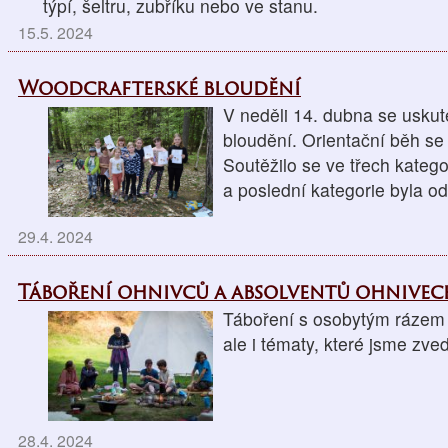
týpí, šeltru, zubříku nebo ve stanu.
15.5. 2024
Woodcrafterské bloudění
V neděli 14. dubna se uskut
bloudění. Orientační běh se 
Soutěžilo se ve třech kategori
a poslední kategorie byla o
29.4. 2024
Táboření ohnivců a absolventů ohnive
Táboření s osobytým rázem n
ale i tématy, které jsme zve
28.4. 2024