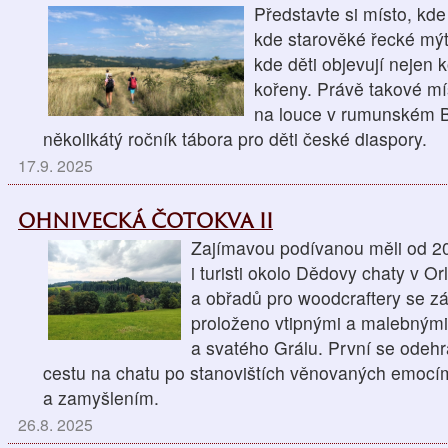
Představte si místo, kde
kde starověké řecké mýt
kde děti objevují nejen k
kořeny. Právě takové mís
na louce v rumunském Ba
několikátý ročník tábora pro děti české diaspory.
17.9. 2025
OHNIVECKÁ ČOTOKVA II
Zajímavou podívanou měli od 20
i turisti okolo Dědovy chaty v O
a obřadů pro woodcraftery se z
proloženo vtipnými a malebným
a svatého Grálu. První se odehr
cestu na chatu po stanovištích věnovaných emocí
a zamyšlením.
26.8. 2025