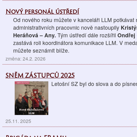
Nový personál ústředí
Od nového roku můžete v kanceláři LLM potkávat n
administrativních pracovnic nově nastoupily
Krist
Heráňová – Any.
Tým ústředí dále rozšířil
Ondřej
zastává roli koordinátora komunikace LLM. V medai
můžete seznámit blíže.
změna: 24.2. 2026
SNĚM ZÁSTUPCŮ 2025
Letošní SZ byl do slova a do p
25.11. 2025