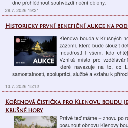
dne prohlédnout souhvězdí noční oblohy.
28.7. 2026 19:21
Historicky první benefiční aukce na po
Klenova bouda v Krušných ho
zázemí, které bude sloužit d
moudrosti i všem, kdo chtěj
Vzniká místo pro vzdělávání
které navazuje na to, co L
samostatnosti, spolupráci, službě a vztahu k přírod
13.7. 2026 15:12
Kořenová čistička pro Klenovu boudu j
Krušné hory
Právě teď máme – znovu po ro
posunout obnovu Klenovy boud