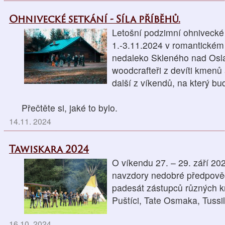
Ohnivecké setkání - Síla příběhů.
Letošní podzimní ohnivecké
1.-3.11.2024 v romantickém
nedaleko Skleného nad Osla
woodcrafteři z devíti kmenů a
další z víkendů, na který b
Přečtěte si, jaké to bylo.
14.11. 2024
Tawiskara 2024
O víkendu 27. – 29. září 202
navzdory nedobré předpověd
padesát zástupců různých km
Puštíci, Tate Osmaka, Tuss
16.10. 2024