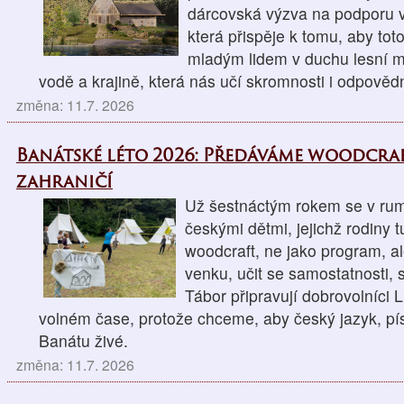
dárcovská výzva na podporu v
která přispěje k tomu, aby tot
mladým lidem v duchu lesní mo
vodě a krajině, která nás učí skromnosti i odpovědn
změna: 11.7. 2026
Banátské léto 2026: Předáváme woodcra
zahraničí
Už šestnáctým rokem se v r
českými dětmi, jejichž rodiny t
woodcraft, ne jako program, al
venku, učit se samostatnosti, 
Tábor připravují dobrovolníci 
volném čase, protože chceme, aby český jazyk, pís
Banátu živé.
změna: 11.7. 2026