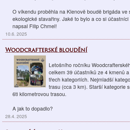
O víkendu proběhla na Klenově boudě brigáda ve
ekologické stavařiny. Jaké to bylo a co si účastníci
napsal Filip Chmel!
10.6. 2025
Woodcrafterské bloudění
Letošního ročníku Woodcrafterskéh
celkem 39 účastníků ze 4 kmenů a 
třech kategoriích. Nejmladší kategor
trasu (cca 3 km). Starší kategorie s
6ti kilometrovou trasou.
A jak to dopadlo?
28.4. 2025