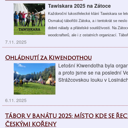
Tawiskara 2025 na Zátoce
Každoroční lukostřelecké klání Tawiskara se le
Osmaka) tábořišti Zátoka, a i tentokrát se nes
dobré nálady a přátelské soutěživosti. Na Zátoc
woodcrafterů, ale i z ostatních organizací. Táboř
7.11. 2025
Ohládnutí za Kiwendothou
Letošní Kiwendotha byla orga
a proto jsme se na poslední Ve
Strážcovskou louku v Losinác
6.11. 2025
TÁBOR V BANÁTU 2025: MÍSTO KDE SE ŘEC
ČESKÝMI KOŘENY