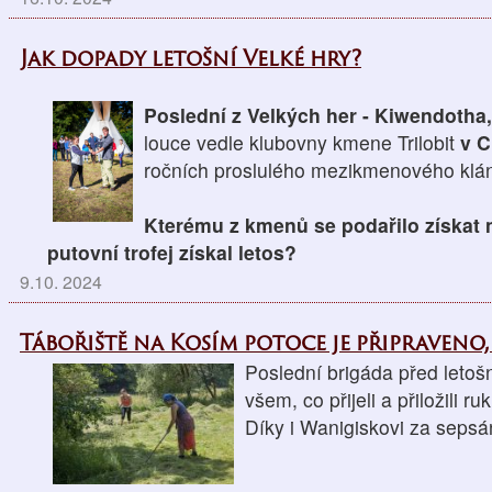
Jak dopady letošní Velké hry?
Poslední z Velkých her - Kiwendotha
louce vedle klubovny kmene Trilobit
v C
ročních proslulého mezikmenového klán
Kterému z kmenů se podařilo získat 
putovní trofej získal letos?
9.10. 2024
Tábořiště na Kosím potoce je připraveno,
Poslední brigáda před letoš
všem, co přijeli a přiložili ruk
Díky i Wanigiskovi za sepsá