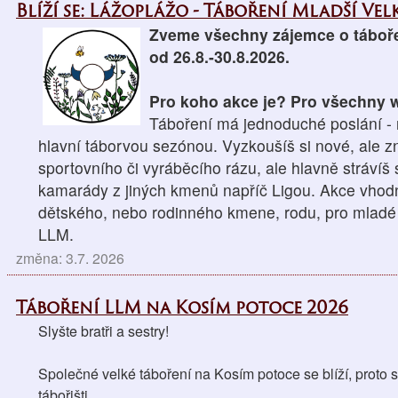
Blíží se: Lážoplážo - Táboření Mladší Velk
Zveme všechny zájemce o táboře
od 26.8.-30.8.2026.
Pro koho akce je? Pro všechny wo
Táboření má jednoduché poslání - n
hlavní táborvou sezónou. Vyzkoušíš si nové, ale z
sportovního či vyráběcího rázu, ale hlavně strávíš
kamarády z jiných kmenů napříč Ligou. Akce vhodná
dětského, nebo rodinného kmene, rodu, pro mladé 
LLM.
změna: 3.7. 2026
Táboření LLM na Kosím potoce 2026
Slyšte bratři a sestry!
Společné velké táboření na Kosím potoce se blíží, proto si
tábořišti. 