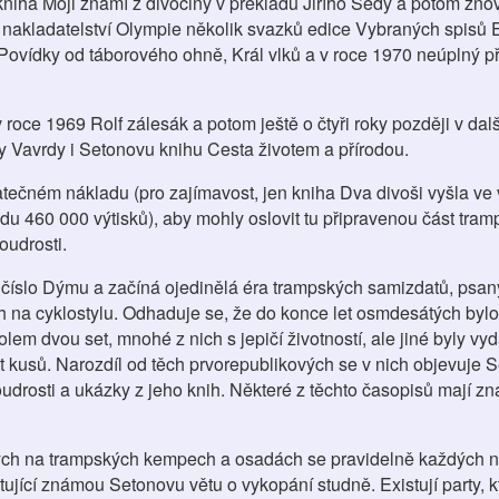
iha Moji známí z divočiny v překladu Jiřího Šedy a potom znov
nakladatelství Olympie několik svazků edice Vybraných spisů E
, Povídky od táborového ohně, Král vlků a v roce 1970 neúplný p
 roce 1969 Rolf zálesák a potom ještě o čtyři roky později v dal
y Vavrdy i Setonovu knihu Cesta životem a přírodou.
atečném nákladu (pro zajímavost, jen kniha Dva divoši vyšla ve
u 460 000 výtisků), aby mohly oslovit tu připravenou část tra
oudrosti.
 číslo Dýmu a začíná ojedinělá éra trampských samizdatů, psa
h na cyklostylu. Odhaduje se, že do konce let osmdesátých bylo
em dvou set, mnohé z nich s jepičí životností, ale jiné byly vy
et kusů. Narozdíl od těch prvorepublikových se v nich objevuje
oudrosti a ukázky z jeho knih. Některé z těchto časopisů mají zn
ch na trampských kempech a osadách se pravidelně každých ně
tující známou Setonovu větu o vykopání studně. Existují party, k