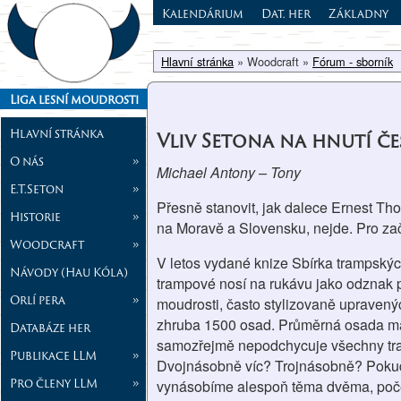
Kalendárium
Dat. her
Základny
Hlavní stránka
» Woodcraft »
Fórum - sborník
Liga lesní moudrosti
Hlavní stránka
Vliv Setona na hnutí č
O nás
»
Michael Antony – Tony
E.T.Seton
»
Přesně stanovit, jak dalece Ernest Th
Historie
»
na Moravě a Slovensku, nejde. Pro začá
Woodcraft
»
V letos vydané knize Sbírka trampskýc
Návody (Hau Kóla)
trampové nosí na rukávu jako odznak př
Orlí pera
»
moudrosti, často stylizovaně upravený
zhruba 1500 osad. Průměrná osada má
Databáze her
samozřejmě nepodchycuje všechny tramps
Publikace LLM
»
Dvojnásobně víc? Trojnásobně? Poku
Pro členy LLM
»
vynásobíme alespoň těma dvěma, poče