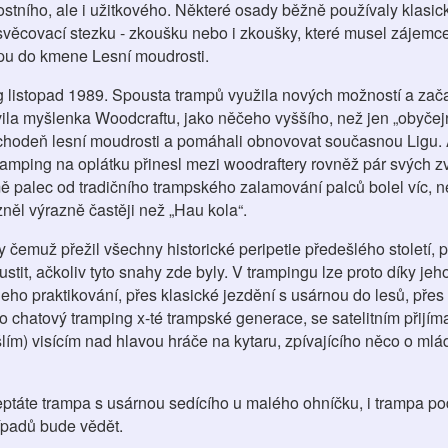
nostního, ale i užitkového. Některé osady běžně používaly klasic
asvěcovací stezku - zkoušku nebo i zkoušky, které musel zájemc
tupu do kmene Lesní moudrosti.
listopad 1989. Spousta trampů využila nových možností a zača
slovila myšlenka Woodcraftu, jako něčeho vyššího, než jen „obyče
ochodeň lesní moudrosti a pomáhali obnovovat současnou Ligu. 
ramping na oplátku přinesl mezi woodraftery rovněž pár svých z
 palec od tradičního trampského zalamování palců bolel víc,
něl výrazně častěji než „Hau kola“.
 čemuž přežil všechny historické peripetie předešlého století, 
tit, ačkoliv tyto snahy zde byly. V trampingu lze proto díky jeh
eho praktikování, přes klasické jezdění s usárnou do lesů, přes 
o chatový tramping x-té trampské generace, se satelitním přijí
lím) visícím nad hlavou hráče na kytaru, zpívajícího něco o ml
eptáte trampa s usárnou sedícího u malého ohníčku, i trampa pod
řípadů bude vědět.