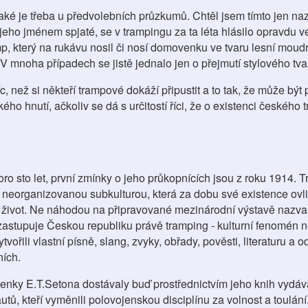
, jaké je třeba u předvolebních průzkumů. Chtěl jsem tímto jen naz
jeho jménem spjaté, se v trampingu za ta léta hlásilo opravdu v
mp, který na rukávu nosil či nosí domovenku ve tvaru lesní moudr
 V mnoha případech se jistě jednalo jen o přejmutí stylového t
, než si někteří trampové dokáží připustit a to tak, že může bý
o hnutí, ačkoliv se dá s určitostí říci, že o existenci českého
o sto let, první zmínky o jeho průkopnících jsou z roku 1914. T
m neorganizovanou subkulturou, která za dobu své existence ovli
celý život. Ne náhodou na připravované mezinárodní výstavě nazva
i, zastupuje Českou republiku právě tramping - kulturní fenomén 
řili vlastní písně, slang, zvyky, obřady, pověsti, literaturu a od
ních.
enky E.T.Setona dostávaly buď prostřednictvím jeho knih vydáv
, kteří vyměnili polovojenskou disciplínu za volnost a toulán