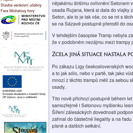
nějakému širšímu ovlivnění Setonem v
Stavba venkovní učebny
osada Rujana, která si dala do vlajky 
Fara Michalovy hory
Seton, ale to je tak vše, co se mi s těc
se na Sázavě postupně přerodil do os
V tehdejším časopise Tramp nebyla za t
že v podobném nezájmu mezi trampy pr
Zcela jiná situace nastala p
Po zákazu Ligy československých woodcr
a to jak sólo, nebo v partě, tak jako v
mnozí z těchto trampů měli za sebou sk
osady.
Tito nově příchozí postupně během let
samozřejmě i Setonovu myšlenku lesní m
Šíření zálesáckých dovedností podporo
zahnal do částečné ilegality a na řadu
písně a dalších setkání.