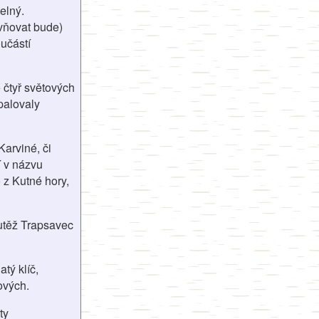
elný.
ivňovat bude)
učástí
 čtyř světových
palovaly
arviné, či
 v názvu
 z Kutné hory,
outěž Trapsavec
atý klíč,
ových.
ty