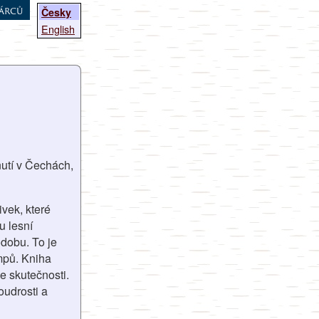
árců
Česky
English
utí v Čechách,
vek, které
u lesní
dobu. To je
mpů. Kniha
e skutečnosti.
udrosti a