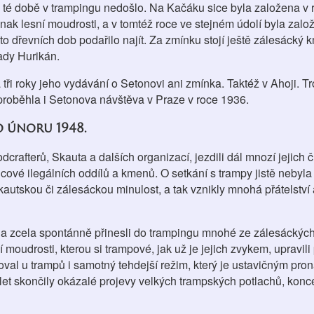
 té době v trampingu nedošlo. Na Kačáku sice byla založena v
znak lesní moudrosti, a v tomtéž roce ve stejném údolí byla zal
hto dřevních dob podařilo najít. Za zmínku stojí ještě zálesácký 
ady Hurikán.
ři roky jeho vydávání o Setonovi ani zmínka. Taktéž v Ahoji. Tro
oběhla i Setonova návštěva v Praze v roce 1936.
o únoru 1948.
afterů, Skauta a dalších organizací, jezdili dál mnozí jejich 
ůdcové ilegálních oddílů a kmenů. O setkání s trampy jistě nebyl
autskou či zálesáckou minulost, a tak vznikly mnohá přátelství
 a zcela spontánně přinesli do trampingu mnohé ze zálesáckých 
oudrosti, kterou si trampové, jak už je jejich zvykem, upravili
val u trampů i samotný tehdejší režim, který je ustavičným pr
 let skončily okázalé projevy velkých trampských potlachů, konc