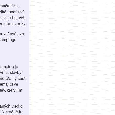
načit, že k
elké množství
osti je hotový,
varu domovenky.
t považován za
 trampingu
ramping je
vnila stovky
né „Volný čas“,
nemající ve
ěv, který jim
aných v edici
í. Nicméně k