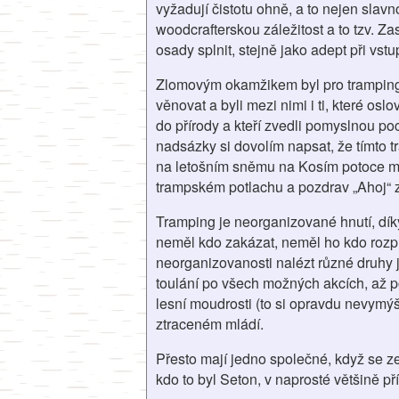
vyžadují čistotu ohně, a to nejen slav
woodcrafterskou záležitost a to tzv. Z
osady splnit, stejně jako adept při vs
Zlomovým okamžikem byl pro tramping 
věnovat a byli mezi nimi i ti, které o
do přírody a kteří zvedli pomyslnou p
nadsázky si dovolím napsat, že tímto t
na letošním sněmu na Kosím potoce mě
trampském potlachu a pozdrav „Ahoj“ z
Tramping je neorganizované hnutí, díky
neměl kdo zakázat, neměl ho kdo rozpus
neorganizovanosti nalézt různé druhy j
toulání po všech možných akcích, až p
lesní moudrosti (to si opravdu nevymýš
ztraceném mládí.
Přesto mají jedno společné, když se z
kdo to byl Seton, v naprosté většině p