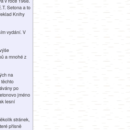
a v roce 1968.
.T. Setona a to
řeklad Knihy
ším vydání. V
 výše
mpů a mnohé z
ných na
 těchto
dávány po
 Setonovo jméno
ak lesní
kolik stránek,
teré přísně