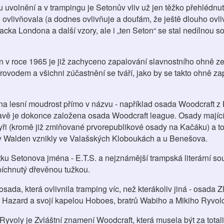
 uvolnění a v trampingu je Setonův vliv už jen těžko přehlédnut
 ovlivňovala (a dodnes ovlivňuje a doufám, že ještě dlouho ovl
ka Londona a další vzory, ale i „ten Seton“ se stal nedílnou so
n v roce 1965 je již zachyceno zapalování slavnostního ohně ze
rovodem a všichni zúčastnění se tváří, jako by se takto ohně za
na lesní moudrost přímo v názvu - například osada Woodcraft z K
avě je dokonce založena osada Woodcraft league. Osady mající
yři (kromě již zmiňované prvorepublikové osady na Kačáku) a to
y Walden vznikly ve Valašských Kloboukách a u Benešova.
tku Setonova jména - E.T.S. a nejznámější trampská literární s
píchnutý dřevěnou tužkou.
sada, která ovlivnila tramping víc, než kterákoliv jiná - osada Zl
 Hazard a svojí kapelou Hoboes, bratrů Wabiho a Mikiho Ryvol
yvoly je Zvláštní znamení Woodcraft, která musela být za totali