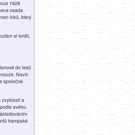
 roce 1928
ožena osada
kmen Inků, který
ufám si tvrdit,
členové do lesů
a nouze. Navíc
 a společné
zvyklostí a
 podle svého.
onásledováním
ertů trampské