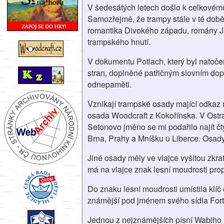
V šedesátých letech došlo k celkovému
Samozřejmě, že trampy stále v té době
romantika Divokého západu, romány Jac
trampského hnutí.
V dokumentu Potlach, který byl natoče
stran, doplněné patřičným slovním dop
odnepaměti.
Vznikají trampské osady mající odkaz 
osada Woodcraft z Kokořínska. V Ostr
Setonovo jméno se mi podařilo najít čt
Brna, Prahy a Mníšku u Liberce. Osad
Jiné osady měly ve vlajce vyšitou zkra
má na vlajce znak lesní moudrosti pro
Do znaku lesní moudrosti umístila klíč o
známější pod jménem svého sídla Fort
Jednou z nejznámějších písní Wabiho R