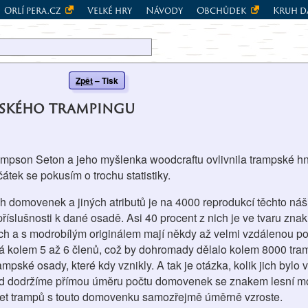
Orlí pera.cz
Velké hry
Návody
Obchůdek
Kruh d
Zpět
–
Tisk
eského trampingu
ompson Seton a jeho myšlenka woodcraftu ovlivnila trampské hn
tek se pokusím o trochu statistiky.
h domovenek a jiných atributů je na 4000 reprodukcí těchto náši
íslušnosti k dané osadě. Asi 40 procent z nich je ve tvaru znak
ch a s modrobílým originálem mají někdy až velmi vzdálenou po
 kolem 5 až 6 členů, což by dohromady dělalo kolem 8000 tra
ké osady, které kdy vznikly. A tak je otázka, kolik jich bylo v
d dodržíme přímou úměru počtu domovenek se znakem lesní mo
t trampů s touto domovenku samozřejmě úměrně vzroste.