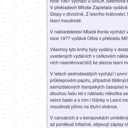
roce 1961 vychází u SNDK Setonova kn
V překladech Miloše Zapletala vydává 
Stopy v divočině, Z lesního království
lesní moudrosti.
V nakladatelství Mladá fronta vychází v
roce 1977 vydává Orbis v překladu Míl
Všechny tyto knihy byly vydány v dost
uvedených vydáních v celkovém náklad
nich nasměrovat blíž ke stezce lesní m
V letech sedmdesátých vychází i první
průklepovém papíru, případně tištěnýc
samizdatových trampských časopisů kol
dlouhou řadu let v nákladu několika s
velmi často a s ním i články o Lesní m
moudrosti přímo na titulní stránce.
V cancácích a v kempovkách umístěný
až poněkud inflačně, objevují zápisy ci