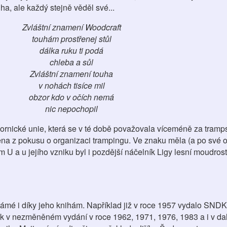
a, ale každý stejně věděl své...
Zvláštní znamení Woodcraft
touhám prostřenej stůl
dálka ruku ti podá
chleba a sůl
Zvláštní znamení touha
v nohách tisíce mil
obzor kdo v očích nemá
nic nepochopil
ornické unie, která se v té době považovala víceméně za tramps
ena z pokusu o organizaci trampingu. Ve znaku měla (a po své 
 a u jejího vzniku byl i pozdější náčelník Ligy lesní moudrost
é i díky jeho knihám. Například již v roce 1957 vydalo SNDK
 v nezměněném vydání v roce 1962, 1971, 1976, 1983 a i v dal