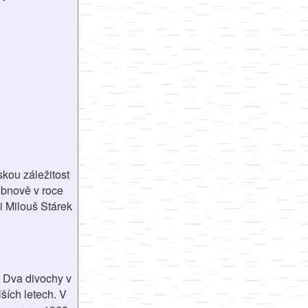
kou záležitost
obnově v roce
i Milouš Stárek
 Dva divochy v
ších letech. V