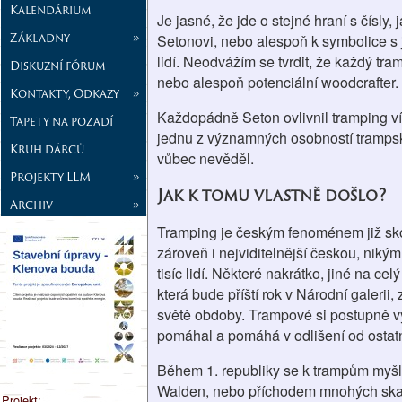
Kalendárium
Je jasné, že jde o stejné hraní s čísly
Základny
»
Setonovi, nebo alespoň k symbolice s 
lidí. Neodvážím se tvrdit, že každý tra
Diskuzní fórum
nebo alespoň potenciální woodcrafter.
Kontakty, Odkazy
»
Každopádně Seton ovlivnil tramping víc
Tapety na pozadí
jednu z významných osobností trampskéh
Kruh dárců
vůbec nevěděl.
Projekty LLM
»
Jak k tomu vlastně došlo?
Archiv
»
Tramping je českým fenoménem již skor
zároveň i nejviditelnější českou, niký
tisíc lidí. Některé nakrátko, jiné na 
která bude příští rok v Národní galeri
světě obdoby. Trampové si postupně vytvo
pomáhal a pomáhá v odlišení od ostat
Během 1. republiky se k trampům myšl
Walden, nebo příchodem mnohých skautů
Projekt: