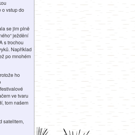
kou
e o vstup do
la se jim plně
jného“ ježdění
A s trochou
vyků. Například
 než po mnohém
protože ho
o
festivalové
mačem ve tvaru
ádí, tom našem
 satelitem,