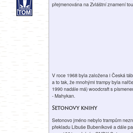
přejmenována na Zvláštní znamení touh
V roce 1968 byla založena i Česká táb
a to tak, že mnohými trampy byla nařč
1990 nadále má) woodcraft s písmenem U
- Mahykan.
Setonovy knihy
Setonovo jméno nebylo trampům neznám
překladu Libuše Bubeníkové a dále pak