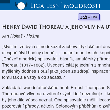
Liga lesní moudrosti
Zpět
–
Tisk
Henry David Thoreau a jeho vliv na
Jan Hokeš - Hošna
„Myslím, že bych si nedokázal zachovat fyzické ani duš
alespoň čtyři hodiny denně … touláním po lesích, kopcí
„Chůze“ americký spisovatel, básník, amatérský přírod
Thoreau (1817–1862). Uvedený citát je jedním z mnoha p
myšlenky dodnes slouží jako jeden ze zdrojů inspirace
tomu tak ale vždy a od začátku?
Zakladatel woodcrafterského hnutí Ernest Thompson 
Thoreauově vlivu na utváření svých idejí nezmiňuje, i kd
by jeho dílo vůbec neznal. Oba spisovatelé měli i lecc
pozorování přírody, ačkoliv Setonovým příběhům o zvířa