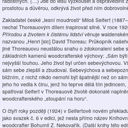
radostných. (…) Jde do lesů vyzkoušet a ospravedlnit ži
prostotou a důvěrou, odkrývá život před ním dobrovoln
Zakladatel české „lesní moudrosti“ Miloš Seifert (1887
nechal Thoreauovým dílem inspirovat silně. V roce 192
Přírodou a životem k čistému lidství
věnuje waldenskému 
nazvanou „Henri [sic] David Thoreau: Průkopník našeh
jiné Thoreauovu neustálou snahu o zdokonalení sebe s
základních kamenů woodcrafterské výchovy: „Sám býti
nejvyšší touhou. Jeho život byl určen sebevýchovou. V
sám sebe zlepšil a zbudoval. Sebevýchova a sebepozná
bližním, z nichž nikdo nemohl být špatnější než on sá
jeho ho vedla k činu, jenž ho teprve dělá tím jedincem, 
spatřoval Seifert v Thoreauově životě dokonalé napl
woodcrafterského „stoupání na horu“.
O čtyři roky později (1924) v Seifertově novém překlad
jako svazek č. 6 v edici, jež nesla přímo název Knihov
woodcrafter Bohumil Z. Nekovařík. (Další knihy této edi