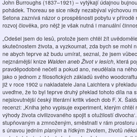
John Burroughs (1837–1921) – vytýkají údajnou bujnou f
pohádek. Thoreau se sice nikdy nezabýval výchovou ml
Setona zaznívá názor o prospěšnosti pobytu v přírodě n
rozvoj člověka, pro nějž je však nutná i manuální činnos
„Odešel jsem do lesů, protože jsem chtěl žít uvědoměle
skutečnostem života, a vyzkoumat, zda bych se mohl na
ne abych teprve až budu umírat, seznal, že jsem vůbe
nejznámější knize
Walden aneb Život v lesích
, která p
pravděpodobně nečetl a pokud ano, neudělala na něho 
jako o jednom z filosofických základů svého woodcraft
již v roce 1902 u nakladatele Jana Laichtera v překlad
uveďme, že to byl teprve druhý překlad tohoto díla na s
nejslovutnější český literární kritik všech dob F. X. Š
recenzi: „Kniha jeho vypisuje experiment, kterým chtěl ro
výhody života civilizovaného spojit s otužilostí divocha‘
stupňovaným a zmnoženým, směstnati v rám prostoru a č
s únavou jedním
planým
a řídkým životem, životů
někol