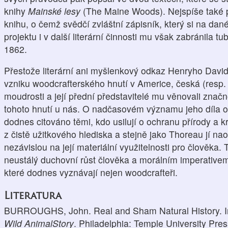
knihy
Mainské lesy
(The Maine Woods). Nejspíše také pl
knihu, o čemž svědčí zvláštní zápisník, který si na dané
projektu i v další literární činnosti mu však zabránila 
1862.
Přestože literární ani myšlenkový odkaz Henryho Davi
vzniku woodcrafterského hnutí v Americe, česká (resp.
moudrosti a její přední představitelé mu věnovali značn
tohoto hnutí u nás. O nadčasovém významu jeho díla o
dodnes citováno těmi, kdo usilují o ochranu přírody a kr
z čistě užitkového hlediska a stejně jako Thoreau jí na
nezávislou na její materiální využitelnosti pro člověka.
neustálý duchovní růst člověka a morálním imperativem
které dodnes vyznávají nejen woodcrafteři.
Literatura
BURROUGHS, John. Real and Sham Natural History. In
Wild AnimalStory
. Philadelphia: Temple University Pre