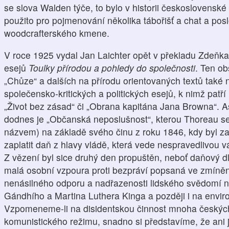
se slova Walden týče, to bylo v historii československé
použito pro pojmenování několika tábořišť a chat a pos
woodcrafterského kmene.
V roce 1925 vydal Jan Laichter opět v překladu Zdeňk
esejů
Toulky přírodou a pohledy do společnosti
. Ten ob
„Chůze“ a dalších na přírodu orientovaných textů také
společensko-kritických a politických esejů, k nimž patř
„Život bez zásad“ či „Obrana kapitána Jana Browna“. A
dodnes je „Občanská neposlušnost“, kterou Thoreau s
názvem) na základě svého činu z roku 1846, kdy byl za
zaplatit daň z hlavy vládě, která vede nespravedlivou vá
Z vězení byl sice druhý den propuštěn, neboť daňový dlu
malá osobní vzpoura proti bezpráví popsaná ve zmíně
nenásilného odporu a nadřazenosti lidského svědomí na
Gándhího a Martina Luthera Kinga a později i na environ
Vzpomeneme-li na disidentskou činnost mnoha českýc
komunistického režimu, snadno si představíme, že ani j