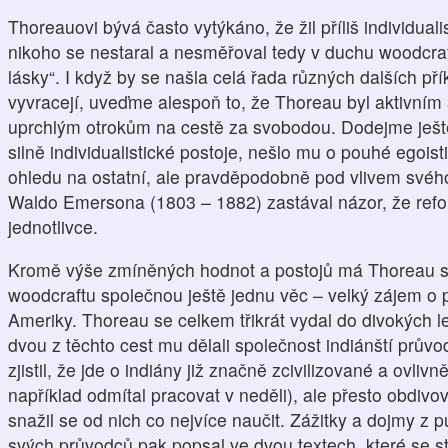
Thoreauovi bývá často vytýkáno, že žil příliš individua
nikoho se nestaral a nesměřoval tedy v duchu woodcraf
lásky“. I když by se našla celá řada různých dalších př
vyvracejí, uveďme alespoň to, že Thoreau byl aktivním
uprchlým otrokům na cestě za svobodou. Dodejme ještě
silně individualistické postoje, nešlo mu o pouhé egoist
ohledu na ostatní, ale pravděpodobně pod vlivem své
Waldo Emersona (1803 – 1882) zastával názor, že ref
jednotlivce.
Kromě výše zmíněných hodnot a postojů má Thoreau sv
woodcraftu společnou ještě jednu věc – velký zájem o 
Ameriky. Thoreau se celkem třikrát vydal do divokých 
dvou z těchto cest mu dělali společnost indiánští prův
zjistil, že jde o indiány již značně zcivilizované a ovliv
například odmítal pracovat v neděli), ale přesto obdivo
snažil se od nich co nejvíce naučit. Zážitky a dojmy z p
svých průvodců pak popsal ve dvou textech, které se s