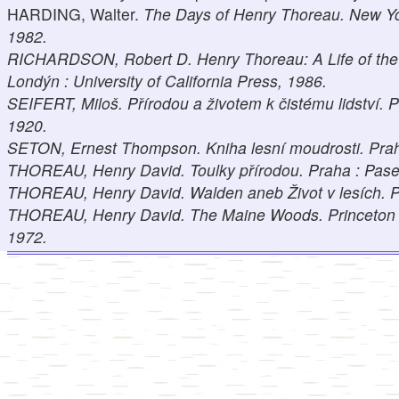
HARDING, Walter.
The Days of Henry Thoreau
. New Yo
1982.
RICHARDSON, Robert D.
Henry Thoreau: A Life of th
Londýn : University of California Press, 1986.
SEIFERT, Miloš.
Přírodou a životem k čistému lidství
. 
1920.
SETON, Ernest Thompson.
Kniha lesní moudrosti
. Pra
THOREAU, Henry David.
Toulky přírodou
. Praha : Pas
THOREAU, Henry David.
Walden aneb Život v lesích
. 
THOREAU, Henry David.
The Maine Woods
. Princeton
1972.