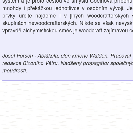
systém a je proto cestou ve smyslu Coelhova příběhu
mnohdy i překážkou jednotlivce v osobním vývoji. 
prvky určitě najdeme i v jiných woodcrafterských 
skupinách newoodcrafterských. Nikde se však nevysky
vpravdě alchymistickou směs je woodcraft zajímavou ce
Josef Porsch - Ablákela, člen kmene Walden. Pracoval v
redakce Bizoního Větru. Nadšený propagátor společných
moudrosti.