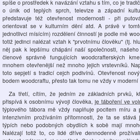
spíše o prostředek k navázání vztahu s tím, co je trad
o únik od teplých sprch, televize a západní kult
představuje též otevřenost modernosti - při putov
orientovat se v kulturním dění atd. A právě v tom
jednotlivci mísícím) rozdělení činností je podle mě w
totiž jedinci nalézat vztah k "prvotnímu člověku" (tj. 
něj pak k lepšímu chápání naší společnosti, našeh
členové správně fungujících woodcrafterských km
mnohem otevřenější než mnoho jejich vrstevníků. Nap
toto sepjetí s tradicí cejch podivínů. Otevřenost n
bodem woodcraftu, přesto tak tomu ne vždy v moderní L
Za třetí, cítím, že jedním ze základních prvků, 
přispívá k osobnímu vývoji člověka,
je táboření ve vo
týpiového tábora mě vždy naplňuje pocitem míru a 
intenzivním prožíváním přítomnosti, že ta se stává j
týpích nebo podobných obydlích k sobě mají mnohem
Nalézají totiž to, co lidé dříve dennodenně prožíva