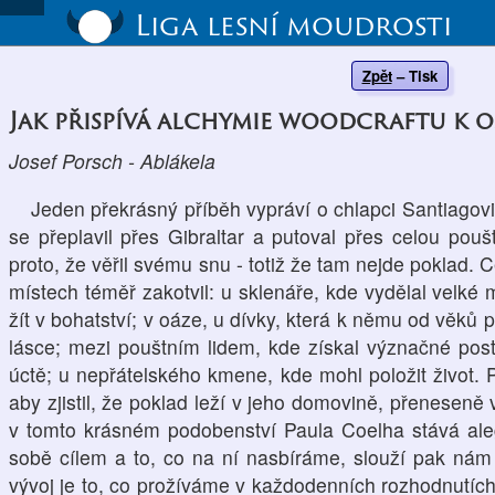
Liga lesní moudrosti
Zpět
–
Tisk
Jak přispívá alchymie woodcraftu k 
Josef Porsch - Ablákela
Jeden překrásný příběh vypráví o chlapci Santiagovi,
se přeplavil přes Gibraltar a putoval přes celou po
proto, že věřil svému snu - totiž že tam nejde poklad. 
místech téměř zakotvil: u sklenáře, kde vydělal velk
žít v bohatství; v oáze, u dívky, která k němu od věků p
lásce; mezi pouštním lidem, kde získal význačné pos
úctě; u nepřátelského kmene, kde mohl položit život.
aby zjistil, že poklad leží v jeho domovině, přenese
v tomto krásném podobenství Paula Coelha stává aleg
sobě cílem a to, co na ní nasbíráme, slouží pak nám 
vývoj je to, co prožíváme v každodenních rozhodnutích