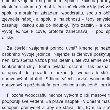
nutnost vzájemně si pomáhat. Spolu s kulisou přírody,
vlastníma rukama (neboť k těm má člověk vždy jiný vz
spolu s morálními zásadami woodcraftu, spolu s obřa
zjevnější náboj) a spolu s malebností - tedy smys
zasahují lidskou duši do hloubky. Tyto zážitky - a dos
vývoj jedince klíčové, protože zanechávají - pod s
otisky.
Za čtvrté:
vzájemná pomoc uvnitř kmene
je nezb
osobního vývoje jedince. Nejenže si členové poskytu
není tato zpětná vazba příliš ideální), ale vzájemně se 
konkrétními činy. Touha ovládat ostatní - tak běžn
ustupovat do pozadí a pokud je woodcrafterské s
opravdovými přáteli. Sdílení všech prvků woodcraf
opravdovým požehnáním pro jedince a následně i pro 
Filozofie woodcraftu nechce vytvořit z lidí masové tv
podporují své vedení. Ba právě naopak - v dnešní mas
schopen přemýšlet a aby se stával tím, kým se stá