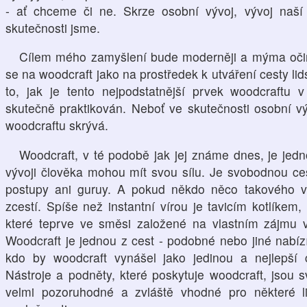
- ať chceme či ne. Skrze osobní vývoj, vývoj naš
skutečnosti jsme.
Cílem mého zamyšlení bude moderněji a mýma očim
se na woodcraft jako na prostředek k utváření cesty li
to, jak je tento nejpodstatnější prvek woodcraftu 
skutečně praktikován. Neboť ve skutečnosti osobní v
woodcraftu skrývá.
Woodcraft, v té podobě jak jej známe dnes, je jedno
vývoji člověka mohou mít svou sílu. Je svobodnou ce
postupy ani guruy. A pokud někdo něco takového ve
zcestí. Spíše než instantní vírou je tavicím kotlíkem
které teprve ve směsi založené na vlastním zájmu vy
Woodcraft je jednou z cest - podobné nebo jiné nabíz
kdo by woodcraft vynášel jako jedinou a nejlepší 
Nástroje a podněty, které poskytuje woodcraft, jsou sv
velmi pozoruhodné a zvláště vhodné pro některé l