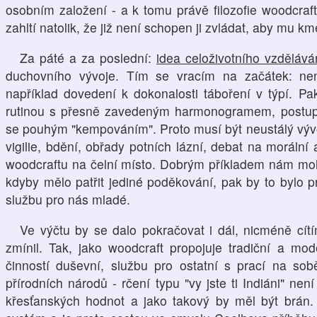
osobním založení - a k tomu právě filozofie woodcraf
zahltí natolik, že již není schopen ji zvládat, aby mu kme
Za páté a za poslední:
idea celoživotního vzdělává
duchovního vývoje. Tím se vracím na začátek: nen
například dovedení k dokonalosti táboření v týpí. Pa
rutinou s přesně zavedeným harmonogramem, postupe
se pouhým "kempováním". Proto musí být neustálý vývo
vigilie, bdění, obřady potních lázní, debat na morální
woodcraftu na čelní místo. Dobrým příkladem nám moho
kdyby mělo patřit jediné poděkování, pak by to bylo 
službu pro nás mladé.
Ve výčtu by se dalo pokračovat i dál, nicméně cítí
zmínil. Tak, jako woodcraft propojuje tradiční a mod
činností duševní, službu pro ostatní s prací na sob
přírodních národů - rčení typu "vy jste ti Indiáni" ne
křesťanských hodnot a jako takový by měl být brán.