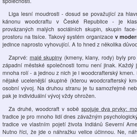
společnosti.
Liga lesní moudrosti - dosud se považující za hlav
kánonu woodcraftu v České Republice - je klas
provázaných malých sociálních skupin, skupin face
prostoru na tisíce. Takový systém organizace
v modern
jedince naprosto vyhovující. A to hned z několika důvo
Zaprvé:
malé skupiny
(kmeny, klany, rody) byly pro 
západní městské společnosti tomu není jinak. Každý 
mnoha rolí - a jednou z nich je i woodcrafterský kmen. 
nějaké ucelenější skupině (kterou woodcrafterský km
osobní vývoj. Na druhou stranu je tu samozřejmě nebe
pak je individuální vývoj vždy ohrožen.
Za druhé, woodcraft v sobě
spojuje dva prvky: mo
tradice je pro mnoho lidí dnes závažným psychologic
tradice ve vlastním pojetí života Indiánů Severní Am
Nutno říci, že jde o náhražku velice účinnou. Ne, ná