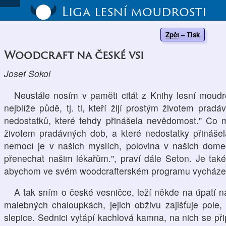
Liga lesní moudrosti
Zpět
–
Tisk
Woodcraft na české vsi
Josef Sokol
Neustále nosím v paměti citát z Knihy lesní moudrost
nejblíže půdě, tj. ti, kteří žijí prostým životem pr
nedostatků, které tehdy přinášela nevědomost." Co 
životem pradávných dob, a které nedostatky přináše
nemocí je v našich myslích, polovina v našich dom
přenechat našim lékařům.", praví dále Seton. Je ta
abychom ve svém woodcrafterském programu vycházeli 
A tak sním o české vesničce, leží někde na úpatí na
malebných chaloupkách, jejich obživu zajišťuje pole, 
slepice. Sednici vytápí kachlová kamna, na nich se při