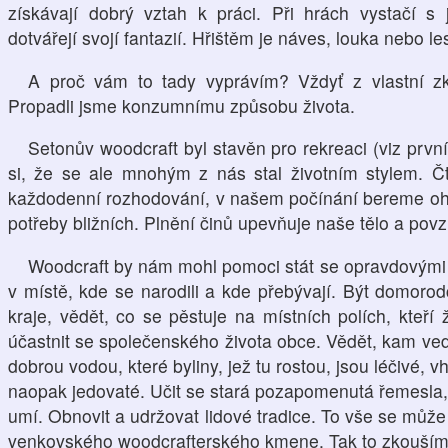
získávají dobrý vztah k práci. Při hrách vystačí 
dotvářejí svojí fantazií. Hřištěm je náves, louka nebo le
A proč vám to tady vyprávím? Vždyť z vlastní zkuš
Propadli jsme konzumnímu způsobu života.
Setonův woodcraft byl stavěn pro rekreaci (viz prvn
si, že se ale mnohým z nás stal životním stylem. Č
každodenní rozhodování, v našem počínání bereme ohle
potřeby bližních. Plnění činů upevňuje naše tělo a povz
Woodcraft by nám mohl pomoci stát se opravdovými d
v místě, kde se narodili a kde přebývají. Být domoro
kraje, vědět, co se pěstuje na místních polích, kteří ž
účastnit se společenského života obce. Vědět, kam ved
dobrou vodou, které byliny, jež tu rostou, jsou léčivé, v
naopak jedovaté. Učit se stará pozapomenutá řemesla, n
umí. Obnovit a udržovat lidové tradice. To vše se může
venkovského woodcrafterského kmene. Tak to zkouším