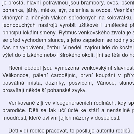
je prostá, hlavní potravinou jsou brambory, oves, pšen
pohanka, jáhly, mléko, sýr, zelenina a ovoce. Vesničan
vlněných a lněných vláken spředených na kolovrátku.
jednoduchých nástrojů vyrobit užitkové i umělecké 
principu lokální směny. Rytmus venkovského života je
se před východem slunce, s jeho západem se rodiny sc
čas na vyprávění, četbu. V neděli zajdou lidé do koste
výlet do blízkého nebo i širokého okolí, jiní se těší do 
Roční období jsou vymezena venkovskými slavnost
Velikonoce, pálení čarodějnic, první koupání v pří
posvátná místa, dožínky, posvícení, Vánoce, slunov
prosvítají někdejší pohanské zvyky.
Venkované žijí ve vícegeneračních rodinách, kdy spolu
prarodiče. Děti se tak učí úctě ke stáří a nenásilně p
moudrosti, které ovlivní jejich názory v dospělosti.
Děti vidí rodiče pracovat, to posiluje autoritu rodič