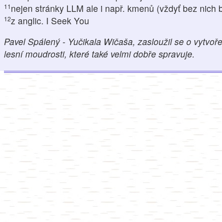
11
nejen stránky LLM ale i např. kmenů (vždyť bez nich 
12
z anglic. I Seek You
Pavel Spálený - Yučikala Wičaša, zasloužil se o vytvoře
lesní moudrosti, které také velmi dobře spravuje.