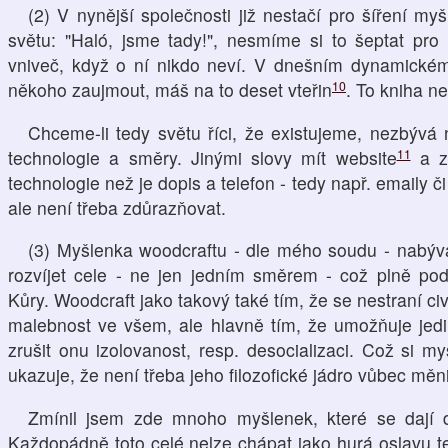
(2) V nynější společnosti již nestačí pro šíření my
světu: "Haló, jsme tady!", nesmíme si to šeptat pro 
vniveč, když o ní nikdo neví. V dnešním dynamickém s
10
někoho zaujmout, máš na to deset vteřin
. To kniha n
Chceme-li tedy světu říci, že existujeme, nezbývá
11
technologie a směry. Jinými slovy mít website
a za
technologie než je dopis a telefon - tedy např. emaily č
ale není třeba zdůrazňovat.
(3) Myšlenka woodcraftu - dle mého soudu - nabývá 
rozvíjet cele - ne jen jedním směrem - což plně pod
Kůry. Woodcraft jako takový také tím, že se nestraní civi
malebnost ve všem, ale hlavně tím, že umožňuje jedi
zrušit onu izolovanost, resp. desocializaci. Což si 
ukazuje, že není třeba jeho filozofické jádro vůbec měnit
Zmínil jsem zde mnoho myšlenek, které se dají dá
Každopádně toto celé nelze chápat jako hurá oslavu t