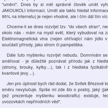
"umění". Dnes by si měl správně člověk umět 
JAKOUKOLI informaci. Umět ale takto hledat informace (
95% na internetu) je nejen vhodné, ale i čím dál tím ví
Chceme-li se dnes rozvíjet tzv. "do všech stran", n
okolo nás - mám na mysli svět, který vybudoval na z
Elektromagnetická vlna (nejen ohřívající nám jídlo v
součástí přírody, jako strom či pampeliška.
Dále tuto myšlenku rozvíjet nebudu. Domnívám se,
směřoval - je důležité poznávat přírodu jak z hledi
(stromy, brouky, kytky…), tak i z hlediska fyzikální
kvantové jevy…).
Jen pro úplnost bych rád dodal, že Svitek Březové k
směru nevylučuje. Spíše mi zde šlo o postoj, jaký (
(jež prezentuje myšlenku woodcraftu) existuje, 
uvozovkách nepřírodních věd".