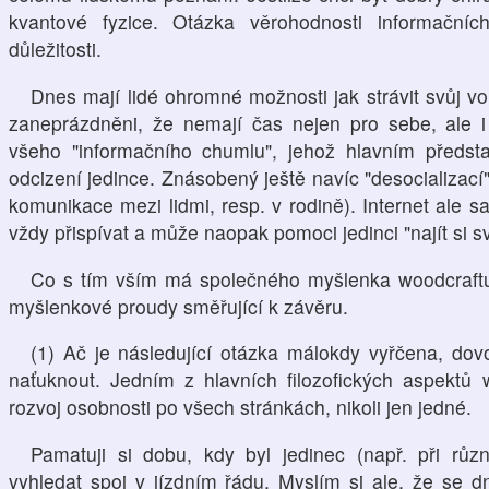
kvantové fyzice. Otázka věrohodnosti informační
důležitosti.
Dnes mají lidé ohromné možnosti jak strávit svůj vo
zaneprázdněni, že nemají čas nejen pro sebe, ale i
všeho "informačního chumlu", jehož hlavním představ
odcizení jedince. Znásobený ještě navíc "desocializací" 
komunikace mezi lidmi, resp. v rodině). Internet ale 
vždy přispívat a může naopak pomoci jedinci "najít si s
Co s tím vším má společného myšlenka woodcraftu
myšlenkové proudy směřující k závěru.
(1) Ač je následující otázka málokdy vyřčena, dovol
naťuknout. Jedním z hlavních filozofických aspektů 
rozvoj osobnosti po všech stránkách, nikoli jen jedné.
Pamatuji si dobu, kdy byl jedinec (např. při růz
vyhledat spoj v jízdním řádu. Myslím si ale, že se d