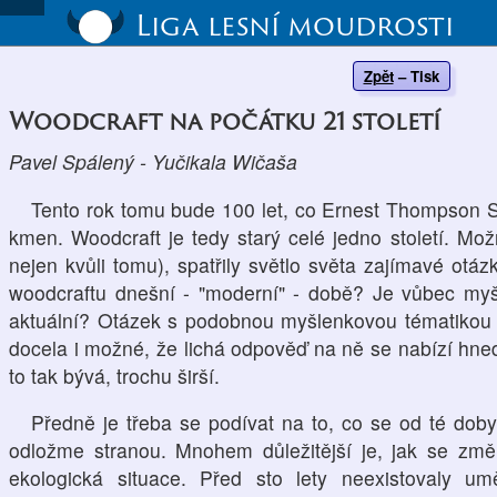
Liga lesní moudrosti
Zpět
–
Tisk
Woodcraft na počátku 21 století
Pavel Spálený - Yučikala Wičaša
Tento rok tomu bude 100 let, co Ernest Thompson Se
kmen. Woodcraft je tedy starý celé jedno století. Možn
nejen kvůli tomu), spatřily světlo světa zajímavé otáz
woodcraftu dnešní - "moderní" - době? Je vůbec my
aktuální? Otázek s podobnou myšlenkovou tématikou b
docela i možné, že lichá odpověď na ně se nabízí hned.
to tak bývá, trochu širší.
Předně je třeba se podívat na to, co se od té doby
odložme stranou. Mnohem důležitější je, jak se změni
ekologická situace. Před sto lety neexistovaly umě