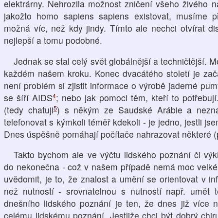
elektrárny. Nehrozila možnost zničení všeho živého n
jakožto homo sapiens sapiens existovat, musíme př
možná víc, než kdy jindy. Tímto ale nechci otvírat d
nejlepší a tomu podobné.
Jednak se stal celý svět globálnější a techničtější. 
každém našem kroku. Konec dvacátého století je za
není problém si zjistit informace o výrobě jaderné pum
4
se šíří AIDS
; nebo jak pomoci těm, kteří to potřebuj
5
(tedy chatuji
) s někým ze Saudské Arábie a nez
telefonovat s kýmkoli téměř kdekoli - je jedno, jestli j
Dnes úspěšně pomáhají počítače nahrazovat některé (
Takto bychom ale ve výčtu lidského poznání či výkř
do nekonečna - což v našem případě nemá moc velkého
uvědomit, je to, že znalost a umění se orientovat v i
než nutností - srovnatelnou s nutností např. umět t
dnešního lidského poznání je ten, že dnes již více 
celému lidskému poznání. Jestliže chci být dobrý chi