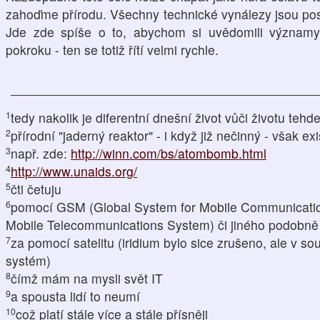
zahoďme přírodu. Všechny technické vynálezy jsou pos
Jde zde spíše o to, abychom si uvědomili význam
pokroku - ten se totiž řítí velmi rychle.
1
tedy nakolik je diferentní dnešní život vůči životu tehd
2
přírodní "jaderný reaktor" - i když již nečinný - však exi
3
např. zde:
http://winn.com/bs/atombomb.html
4
http://www.unaids.org/
5
čti četuju
6
pomocí GSM (Global System for Mobile Communicati
Mobile Telecommunications System) či jiného podobn
7
za pomocí satelitu (iridium bylo sice zrušeno, ale v so
systém)
8
čímž mám na mysli svět IT
9
a spousta lidí to neumí
10
což platí stále více a stále přísněji