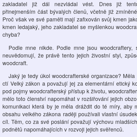
zakladatel již dál nezvládal vést. Dnes již ten
přinejmenším část bývalých členů, včetně již zmíněné
Proč však ve své paměti mají zafixován svůj kmen jako
kmen ledajaký, jeho zakladatel se myšlenkou woodcraf
chyba?
Podle mne nikde. Podle mne jsou woodcraftery, so
neuvědomují, že právě tento jejich živostní styl, zp
woodcraft.
Jaký je tedy úkol woodcrafterské organizace? Měla 
ctí Velký zákon a považují jej za elementární etický k
pod pojmy woodcrafterský přístup k životu, woodcrafte
mělo toto členství napomáhat v rozšiřování jejich ob
komunikaci která by je měla dráždit do té míry, ab
obsahu velkého zákona raději používali vlastní úsudek
cíl. Těm, co za své poslání považují výchovu mladšíc
podnětů napomáhajících v rozvoji jejich svěřenců.