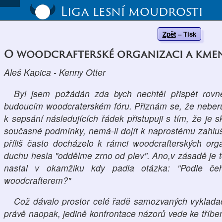
Liga lesní moudrosti
Zpět
–
Tisk
O woodcrafterské organizaci a kmen
Aleš Kapica - Kenny Otter
Byl jsem požádán zda bych nechtěl přispět rov
budoucím woodcraterském fóru. Přiznám se, že neberu 
k sepsání následujících řádek přistupuji s tím, že je 
současné podmínky, nemá-li dojít k naprostému zahlu
příliš často docházelo k rámci woodcrafterských org
duchu hesla "oddělme zrno od plev". Ano,v zásadě je
nastal v okamžiku kdy padla otázka: "Podle če
woodcrafterem?"
Což dávalo prostor celé řadě samozvaných vyklada
právě naopak, jedině konfrontace názorů vede ke tříbe