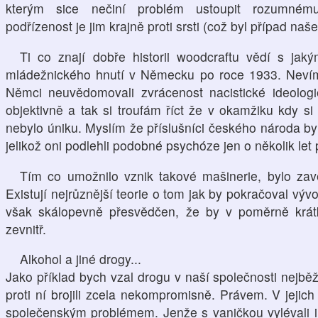
kterým sice nečiní problém ustoupit rozumnému
podřízenost je jim krajně proti srsti (což byl případ na
Ti co znají dobře historii woodcraftu vědí s ja
mládežnického hnutí v Německu po roce 1933. Nevím 
Němci neuvědomovali zvrácenost nacistické ideolog
objektivně a tak si troufám říct že v okamžiku kdy si t
nebylo úniku. Myslím že příslušníci českého národa by
jelikož oni podlehli podobné psychóze jen o několik let p
Tím co umožnilo vznik takové mašinerie, bylo za
Existují nejrůznější teorie o tom jak by pokračoval vývo
však skálopevně přesvědčen, že by v poměrně krátk
zevnitř.
Alkohol a jiné drogy...
Jako příklad bych vzal drogu v naší společnosti nejběž
proti ní brojili zcela nekompromisně. Právem. V jejic
společenským problémem. Jenže s vaničkou vylévali i 