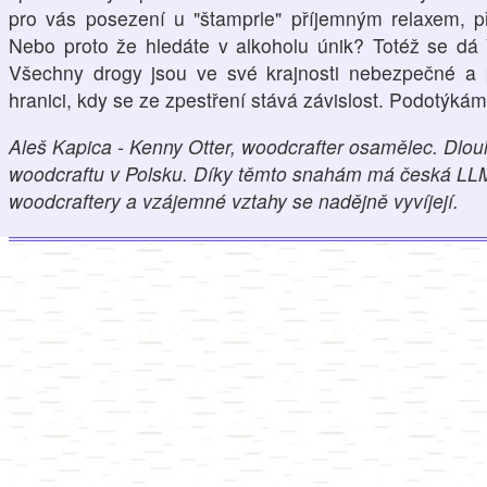
pro vás posezení u "štamprle" příjemným relaxem, př
Nebo proto že hledáte v alkoholu únik? Totéž se dá ř
Všechny drogy jsou ve své krajnosti nebezpečné a 
hranici, kdy se ze zpestření stává závislost. Podotýká
Aleš Kapica - Kenny Otter, woodcrafter osamělec. Dlo
woodcraftu v Polsku. Díky těmto snahám má česká LLM 
woodcraftery a vzájemné vztahy se nadějně vyvíjejí.