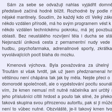
Sám za sebe se odvažuji nahlas vyjádřit dom
představě začíná hodně blížit. Rozhodně by podle 
nějaké mantinely. Soudím, že každý kdo ctí Velký zákon
někdo vzdálen přírodě, má ho svým programem vést k v
někdo vzdálen technickému pokroku, má jej povzbuz
oblasti. Bez neustálého rozvíjení těla i ducha se s
Nejsnazší úniková cesta z pernamentní nudy vede p
hudbu, psychofarmaka, adrenalinové sporty, zkrátka
vyvolávajících pocit blaha do mozku.
Kmenová výchova. Byla považována za úhelný k
Troufám si však tvrdit, jak už jsem předznamenal 
většinou není chápána tak jak by měla. Nejde přeci o 
domorodé společnosti, ale o vypěstování pocitu sounále
vím, že kmen nemusí mít nutně náčelníka ani určitý 
jeho příslušníci cítili hrdost a pouto tak silné, že přek
taková skupina svou přirozenou autoritu, pak si ji může
není to vůbec nutné. Obzvláště, je-li takový kmen tv