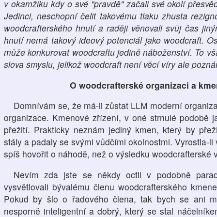
v okamžiku kdy o své "pravdě" začali své okolí přesvědčo
Jedinci, neschopní čelit takovému tlaku zhusta rezigno
woodcrafterského hnutí a raději věnovali svůj čas ji
hnutí nemá takový ideový potenciál jako woodcraft. 
může konkurovat woodcraftu jedině náboženství. To v
slova smyslu, jelikož woodcraft není věcí víry ale pozná
O woodcrafterské organizaci a kme
Domnívám se, že má-li zůstat LLM moderní organizac
organizace. Kmenové zřízení, v oné strnulé podobě j
přežití. Prakticky neznám jediný kmen, který by přež
stály a padaly se svými vůdčími okolnostmi. Vyrostla-li
spíš hovořit o náhodě, než o výsledku woodcrafterské 
Nevím zda jste se někdy octli v podobně parado
vysvětlovali bývalému členu woodcrafterského kmene 
Pokud by šlo o řadového člena, tak bych se ani mo
nesporně inteligentní a dobrý, který se stal náčelník